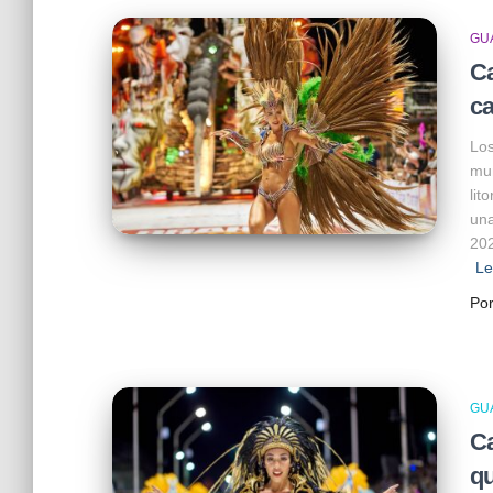
GU
Ca
ca
Los
mun
lit
una
202
Le
Po
GU
Ca
qu