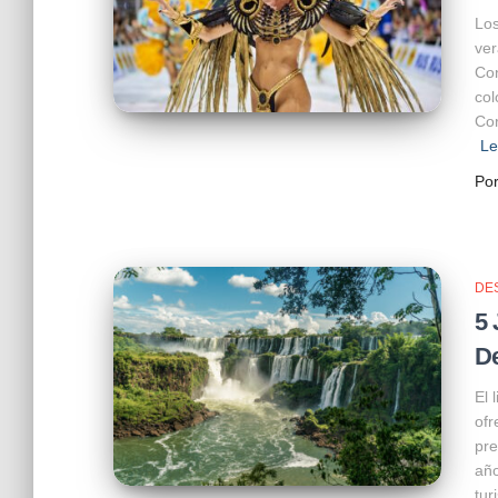
Los
ver
Con
col
Cor
Le
Po
DE
5 
D
El 
ofr
pre
año
tur