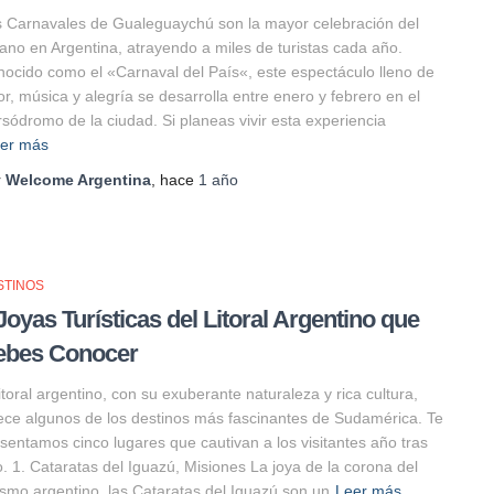
 Carnavales de Gualeguaychú son la mayor celebración del
ano en Argentina, atrayendo a miles de turistas cada año.
ocido como el «Carnaval del País«, este espectáculo lleno de
or, música y alegría se desarrolla entre enero y febrero en el
sódromo de la ciudad. Si planeas vivir esta experiencia
er más
r
Welcome Argentina
, hace
1 año
STINOS
Joyas Turísticas del Litoral Argentino que
ebes Conocer
litoral argentino, con su exuberante naturaleza y rica cultura,
ece algunos de los destinos más fascinantes de Sudamérica. Te
sentamos cinco lugares que cautivan a los visitantes año tras
. 1. Cataratas del Iguazú, Misiones La joya de la corona del
ismo argentino, las Cataratas del Iguazú son un
Leer más