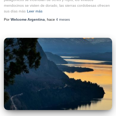
mendocinos se visten de dorado, las sierras cordobesas ofrecen
sus días más
Leer más
Por
Welcome Argentina
, hace
4 meses