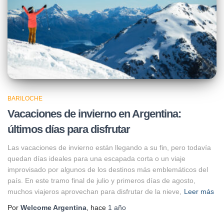
BARILOCHE
Vacaciones de invierno en Argentina:
últimos días para disfrutar
Las vacaciones de invierno están llegando a su fin, pero todavía
quedan días ideales para una escapada corta o un viaje
improvisado por algunos de los destinos más emblemáticos del
país. En este tramo final de julio y primeros días de agosto,
muchos viajeros aprovechan para disfrutar de la nieve,
Leer más
Por
Welcome Argentina
, hace
1 año